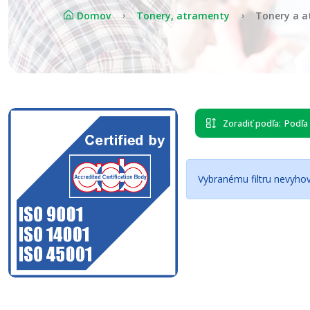
Domov
Tonery, atramenty
Tonery a a
Zoradiť podľa:
Podľa
Vybranému filtru nevyhov