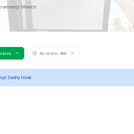
tramenty Olivetti
 názvu
Na stranu:
400
uje žiadny tovar.