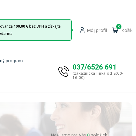
tovar za
100,00 €
bez DPH a získajte
0
Môj profil
Košík
zdarma
.
ný program
037/6526 691
(zákaznícka linka od 8:00-
16:00)
Našli sme pre Vás
0
položiek.