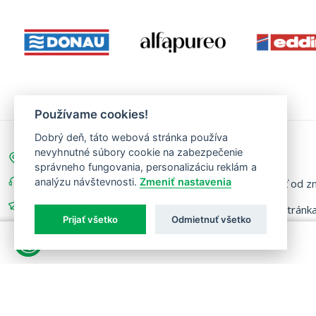
Používame cookies!
Dobrý deň, táto webová stránka používa
nevyhnutné súbory cookie na zabezpečenie
Na Priehon 875/2A, 94905 Nitra
Akcie
správneho fungovania, personalizáciu reklám a
037/6526 691
analýzu návštevnosti.
Zmeniť nastavenia
Odstúpiť od z
objednavky@revis-servis.sk
Hlavná stránk
Prijať všetko
Odmietnuť všetko
08:00 - 16:00, Po - Pi
Produkty
Vo vašom košíku nemáte žiadne produkty.