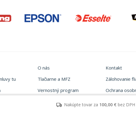
O nás
Kontakt
mluvy tu
Tlačiarne a MFZ
Zálohovanie fli
a
Vernostný program
Ochrana osob
Vyhľadávač tonerov
Obchodné pod
Nakúpte tovar za
100,00 €
bez DPH 