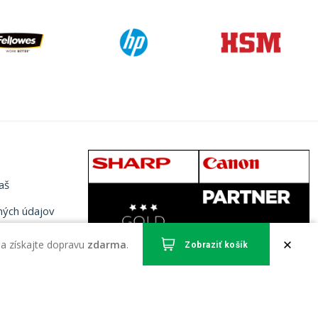
aš
ných údajov
mienky
a získajte dopravu
zdarma
.
Zobraziť košík