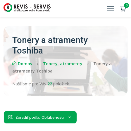
0
Tonery a atramenty
Toshiba
Domov
Tonery, atramenty
Tonery a
atramenty Toshiba
Našli sme pre Vás
22
položiek.
Zoradiť podľa:
Obľúbenosti