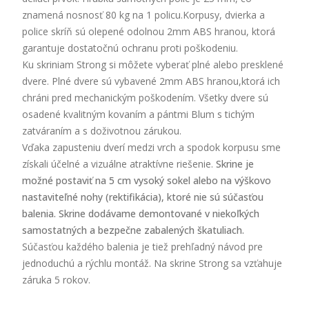
znamená nosnosť 80 kg na 1 policu.Korpusy, dvierka a
police skríň sú olepené odolnou 2mm ABS hranou, ktorá
garantuje dostatočnú ochranu proti poškodeniu.
Ku skriniam Strong si môžete vyberať plné alebo presklené
dvere. Plné dvere sú vybavené 2mm ABS hranou,ktorá ich
chráni pred mechanickým poškodením. Všetky dvere sú
osadené kvalitným kovaním a pántmi Blum s tichým
zatváraním a s doživotnou zárukou.
Vďaka zapusteniu dverí medzi vrch a spodok korpusu sme
získali účelné a vizuálne atraktívne riešenie.
Skrine je
možné postaviť na 5 cm vysoký sokel alebo na výškovo
nastaviteľné nohy (rektifikácia), ktoré nie sú súčasťou
balenia. Skrine dodávame demontované v niekoľkých
samostatných a bezpečne zabalených škatuliach.
Súčasťou každého balenia je tiež prehľadný návod pre
jednoduchú a rýchlu montáž. Na skrine Strong sa vzťahuje
záruka 5 rokov.