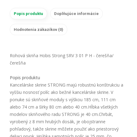
Popis produktu
Doplňujúce informácie
Hodnotenia zákazíkov (0)
Rohová skriňa Hobis Strong SRV 3 01 P H - čerešňa/
čerešňa
Popis produktu
Kancelárske skrine STRONG majú robustnú konštrukciu a
vyššiu nosnosť políc ako bežné kancelárske skrine. V
ponuke sú skriňové moduly s výškou 185 cm, 111 cm
alebo 74 cm a šírky 80 cm alebo 40 cm.Hĺbka všetkých
modelov skriňového radu STRONG je 40 cm.Chrbát,
vyrobený z 8 mm hrubých dosák, je obojstranne
pohľadový, takže skrine môžete použiť ako priestorový
deliaci prvok. Hrúbka samotných políc je 25 mm, čo