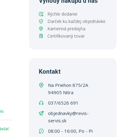
Výhody nákupu u nás
Rýchle dodanie
Darček ku každej objednávke
Kamenná predajňa
Certifikovaný tovar
Kontakt
Na Priehon 875/2A
94905 Nitra
037/6526 691
16
objednavky@revis-
servis.sk
ieľať
08:00 - 16:00, Po - Pi