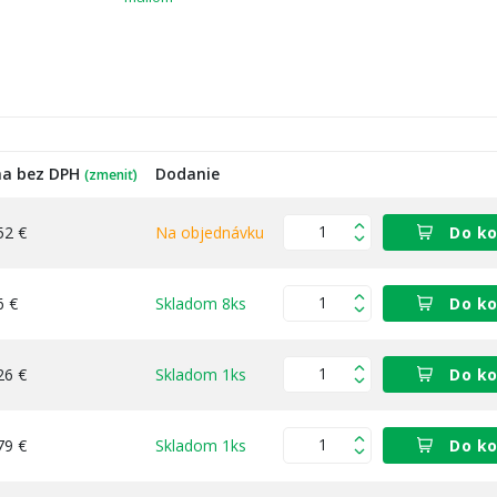
na bez DPH
Dodanie
(zmeniť)
52 €
Na objednávku
Do ko
6 €
Skladom 8ks
Do ko
26 €
Skladom 1ks
Do ko
79 €
Skladom 1ks
Do ko