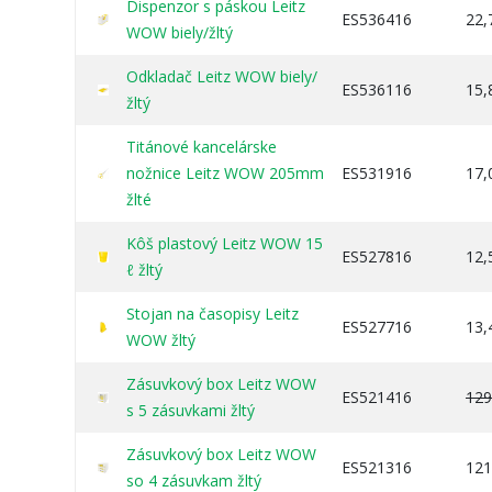
Dispenzor s páskou Leitz
ES536416
22,
WOW biely/žltý
Odkladač Leitz WOW biely/
ES536116
15,
žltý
Titánové kancelárske
nožnice Leitz WOW 205mm
ES531916
17,
žlté
Kôš plastový Leitz WOW 15
ES527816
12,
ℓ žltý
Stojan na časopisy Leitz
ES527716
13,
WOW žltý
Zásuvkový box Leitz WOW
ES521416
129
s 5 zásuvkami žltý
Zásuvkový box Leitz WOW
ES521316
121
so 4 zásuvkam žltý