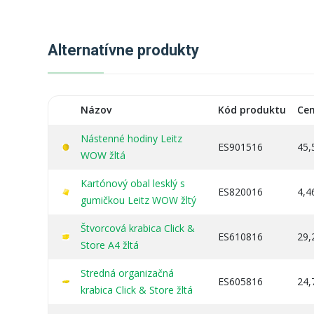
Alternatívne produkty
Názov
Kód produktu
Ce
Nástenné hodiny Leitz
ES901516
45,
WOW žltá
Kartónový obal lesklý s
ES820016
4,4
gumičkou Leitz WOW žltý
Štvorcová krabica Click &
ES610816
29,
Store A4 žltá
Stredná organizačná
ES605816
24,
krabica Click & Store žltá