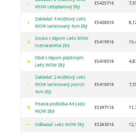
ES425716
7,5
WOW celoplastový žltý
Zakladač 4-krúžkový Leitz
ES420016
8,1
WOW laminovaný 4cm žltý
Doska s klipom Leitz WOW
ES419916
15,
roztvárateľná žltá
Obal s klipom plastovým
ES418516
4,8
Leitz WOW žltý
Zakladač 2-krúžkový Leitz
WOW laminovaný povrch
ES410016
7,5
4cm žltý
Písacia podložka A4 Leitz
ES397116
11,
WOW žltá
Odkladač Leitz WOW žltý
ES263016
12,