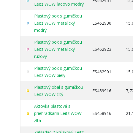
ES462951
15,
Leitz WOW ľadovo modrý
Plastový box s gumičkou
Leitz WOW metalický
ES462936
15,
modrý
Plastový box s gumičkou
Leitz WOW metalický
ES462923
15,
ružový
Plastový box s gumičkou
ES462901
15,
Leitz WOW biely
Plastový obal s gumičkou
ES459916
7,7
Leitz WOW žltý
Aktovka plastová s
priehradkami Leitz WOW
ES458916
21,
žltá
Zakladač 2-krúžkový Leitz