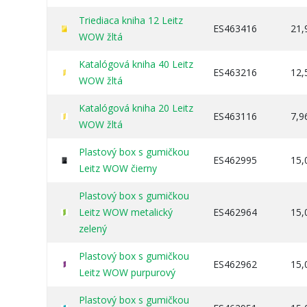
Triediaca kniha 12 Leitz
ES463416
21,
WOW žltá
Katalógová kniha 40 Leitz
ES463216
12,
WOW žltá
Katalógová kniha 20 Leitz
ES463116
7,9
WOW žltá
Plastový box s gumičkou
ES462995
15,
Leitz WOW čierny
Plastový box s gumičkou
Leitz WOW metalický
ES462964
15,
zelený
Plastový box s gumičkou
ES462962
15,
Leitz WOW purpurový
Plastový box s gumičkou