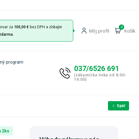
tovar za
100,00 €
bez DPH a získajte
0
Môj profil
Košík
zdarma
.
ný program
037/6526 691
(zákaznícka linka od 8:00-
16:00)
Späť
 2ks