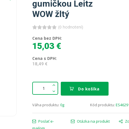
gumičkou Leitz
WOW žltý
(0 hodnotení)
Cena bez DPH:
15,03 €
Cena s DPH:
18,49 €
Do košíka
Váha produktu:
0g
Kód produktu:
ES4629
Poslať e-
Otázka na produkt
Zd
mailom