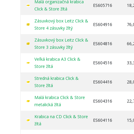
Malá organizačná krabica
ES605716
18,
Click & Store žltá
Zásuvkový box Leitz Click &
ES604916
76,
Store 4 zásuvky žltý
Zásuvkový box Leitz Click &
ES604816
66,
Store 3 zásuvky žltý
Veľká krabica A3 Click &
ES604516
33,
Store žltá
Stredná krabica Click &
ES604416
28,
Store žltá
Malá krabica Click & Store
ES604316
22,
metalická žltá
Krabica na CD Click & Store
ES604116
15,
žltá