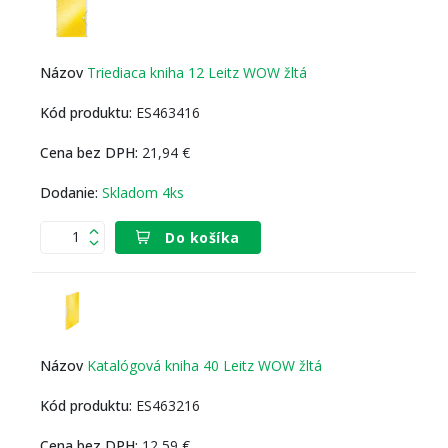
Triediaca kniha 12 Leitz WOW žltá
ES463416
21,94 €
Skladom 4ks
Do košíka
Katalógová kniha 40 Leitz WOW žltá
ES463216
12,59 €