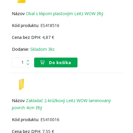
Obal s klipom plastovým Leitz WOW žltý
ES418516
4,87 €
Skladom 3ks
Do košíka
Zakladač 2-krúžkový Leitz WOW laminovaný
povrch 4cm žltý
ES410016
7,55 €