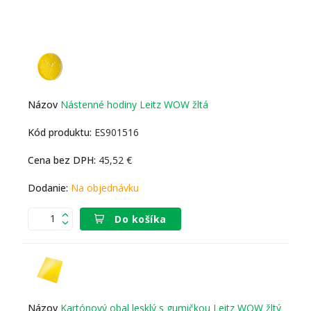
Nástenné hodiny Leitz WOW žltá
ES901516
45,52 €
Na objednávku
Do košíka
Kartónový obal lesklý s gumičkou Leitz WOW žltý