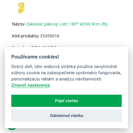
Zakladač pákový Leitz 180° WOW 8cm žltý
ES050016
10,97 €
Používame cookies!
Skladom 2ks
Dobrý deň, táto webová stránka používa nevyhnutné
súbory cookie na zabezpečenie správneho fungovania,
Do košíka
personalizáciu reklám a analýzu návštevnosti.
Zmeniť nastavenia
Prijať všetko
Zošívačka Leitz New NeXXt WOW 5502 žltá
Odmietnuť všetko
ES021016