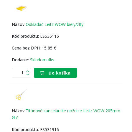
Odkladač Leitz WOW biely/žltý
ES536116
15,85 €
Skladom 4ks
Do košíka
Titánové kancelárske nožnice Leitz WOW 205mm
žlté
ES531916