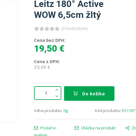
Leitz 180° Active
WOW 6,5cm žltý
(0 hodnotení)
Cena bez DPH:
19,50 €
Cena s DPH:
23,99 €
Do košíka
Váha produktu:
0g
Kód produktu:
ES1107
Poslať e-
Otázka na produkt
Zd
mailom