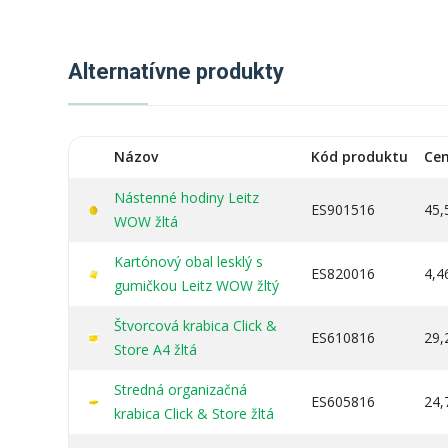
Alternatívne produkty
Názov
Kód produktu
Ce
Nástenné hodiny Leitz
ES901516
45,
WOW žltá
Kartónový obal lesklý s
ES820016
4,4
gumičkou Leitz WOW žltý
Štvorcová krabica Click &
ES610816
29,
Store A4 žltá
Stredná organizačná
ES605816
24,
krabica Click & Store žltá