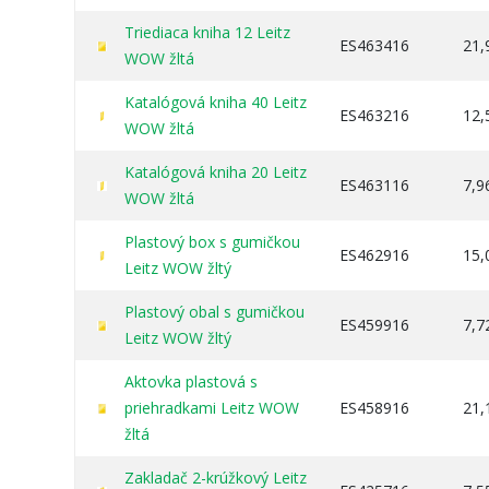
Triediaca kniha 12 Leitz
ES463416
21,
WOW žltá
Katalógová kniha 40 Leitz
ES463216
12,
WOW žltá
Katalógová kniha 20 Leitz
ES463116
7,9
WOW žltá
Plastový box s gumičkou
ES462916
15,
Leitz WOW žltý
Plastový obal s gumičkou
ES459916
7,7
Leitz WOW žltý
Aktovka plastová s
priehradkami Leitz WOW
ES458916
21,
žltá
Zakladač 2-krúžkový Leitz