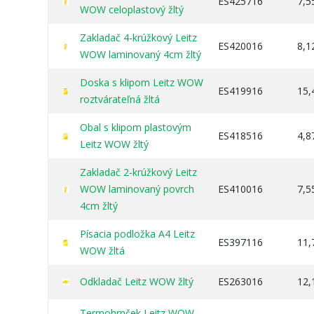
ES425716
7,5
WOW celoplastový žltý
Zakladač 4-krúžkový Leitz
ES420016
8,1
WOW laminovaný 4cm žltý
Doska s klipom Leitz WOW
ES419916
15,
roztvárateľná žltá
Obal s klipom plastovým
ES418516
4,8
Leitz WOW žltý
Zakladač 2-krúžkový Leitz
WOW laminovaný povrch
ES410016
7,5
4cm žltý
Písacia podložka A4 Leitz
ES397116
11,
WOW žltá
Odkladač Leitz WOW žltý
ES263016
12,
Termohrnček Leitz WOW