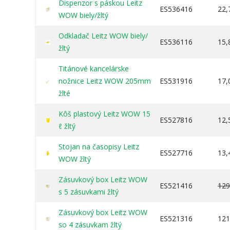
Dispenzor s páskou Leitz
ES536416
22,
WOW biely/žltý
Odkladač Leitz WOW biely/
ES536116
15,
žltý
Titánové kancelárske
nožnice Leitz WOW 205mm
ES531916
17,
žlté
Kôš plastový Leitz WOW 15
ES527816
12,
ℓ žltý
Stojan na časopisy Leitz
ES527716
13,
WOW žltý
Zásuvkový box Leitz WOW
ES521416
129
s 5 zásuvkami žltý
Zásuvkový box Leitz WOW
ES521316
121
so 4 zásuvkam žltý