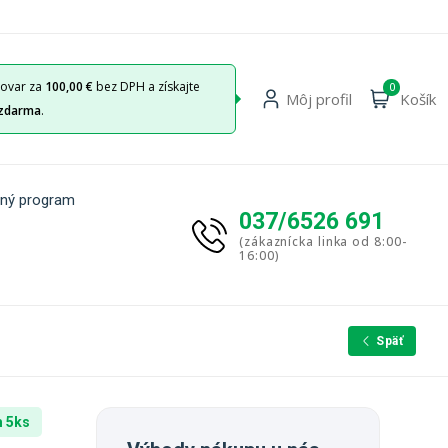
tovar za
100,00 €
bez DPH a získajte
0
Môj profil
Košík
zdarma
.
ný program
037/6526 691
(zákaznícka linka od 8:00-
16:00)
Späť
 5ks