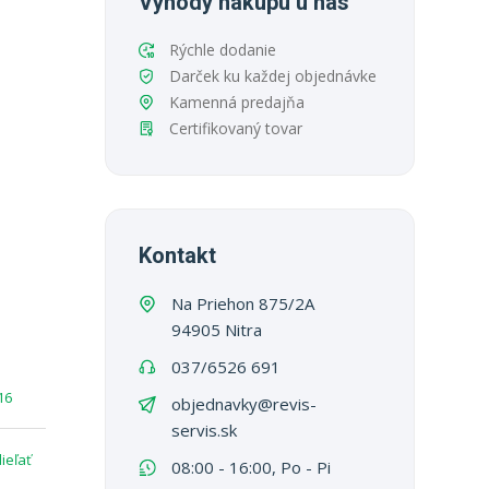
Výhody nákupu u nás
Rýchle dodanie
Darček ku každej objednávke
Kamenná predajňa
Certifikovaný tovar
Kontakt
Na Priehon 875/2A
94905 Nitra
037/6526 691
16
objednavky@revis-
servis.sk
ieľať
08:00 - 16:00, Po - Pi