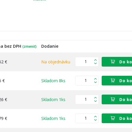
na bez DPH
Dodanie
(zmeniť)
52 €
Na objednávku
Do ko
6 €
Skladom 8ks
Do ko
26 €
Skladom 1ks
Do ko
79 €
Skladom 1ks
Do ko