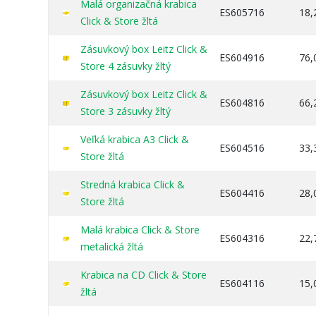
Malá organizačná krabica
ES605716
18,
Click & Store žltá
Zásuvkový box Leitz Click &
ES604916
76,
Store 4 zásuvky žltý
Zásuvkový box Leitz Click &
ES604816
66,
Store 3 zásuvky žltý
Veľká krabica A3 Click &
ES604516
33,
Store žltá
Stredná krabica Click &
ES604416
28,
Store žltá
Malá krabica Click & Store
ES604316
22,
metalická žltá
Krabica na CD Click & Store
ES604116
15,
žltá